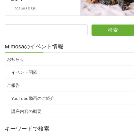
2021年8月5日
Mimosaのイベント情報
お知らせ
イベント開催
ご報告
YouTube動画のご紹介
講座内容の概要
キーワードで検索