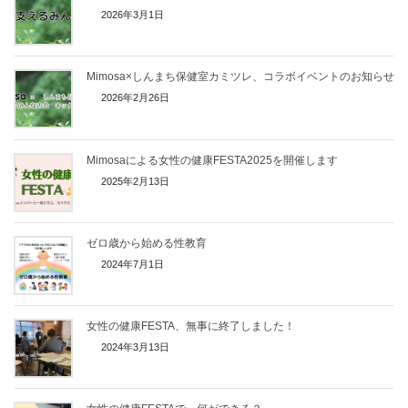
2026年3月1日
Mimosa×しんまち保健室カミツレ、コラボイベントのお知らせ
2026年2月26日
Mimosaによる女性の健康FESTA2025を開催します
2025年2月13日
ゼロ歳から始める性教育
2024年7月1日
女性の健康FESTA、無事に終了しました！
2024年3月13日