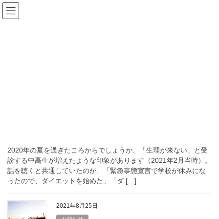
コ
ナ
ン
ビ
テ
ゲ
ン
ー
睡眠、メンタルヘルス
ツ
シ
へ
ョ
ス
ン
HOME
睡眠、メンタルヘルス
キ
に
ッ
移
プ
動
2021年9月25日
お知らせ
そのダイエット、大丈夫？
2020年の夏を過ぎたころからでしょうか、「生理が来ない」と受
診する中高生が増えたような印象があります（2021年2月当時）。
話を聴くと共通していたのが、「緊急事態宣言で学校が休みにな
ったので、ダイエットを始めた」「ダ […]
2021年8月25日
お知らせ