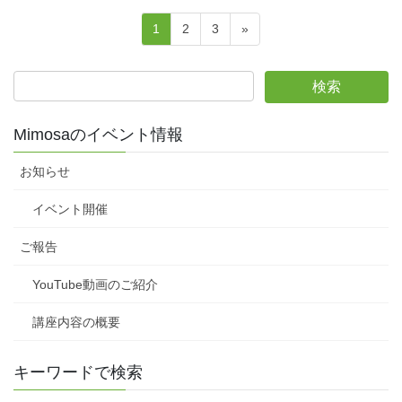
投
固
固
固
1
2
3
»
稿
定
定
定
ペ
ペ
ペ
の
ー
ー
ー
ペ
ジ
ジ
ジ
ー
Mimosaのイベント情報
ジ
お知らせ
送
り
イベント開催
ご報告
YouTube動画のご紹介
講座内容の概要
キーワードで検索