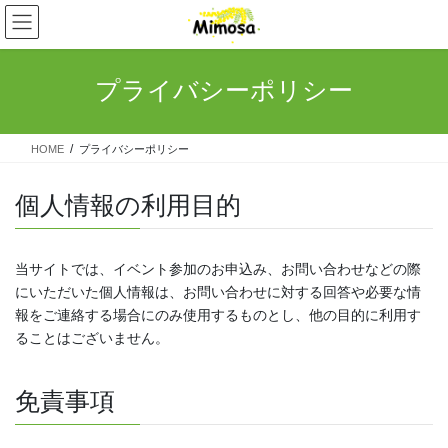
コ
ナ
ン
ビ
テ
ゲ
ン
ー
プライバシーポリシー
ツ
シ
へ
ョ
ス
ン
HOME
プライバシーポリシー
キ
に
ッ
移
プ
動
個人情報の利用目的
当サイトでは、イベント参加のお申込み、お問い合わせなどの際
にいただいた個人情報は、お問い合わせに対する回答や必要な情
報をご連絡する場合にのみ使用するものとし、他の目的に利用す
ることはございません。
免責事項