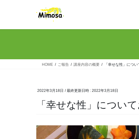
コ
ナ
ン
ビ
テ
ゲ
ン
ー
ツ
シ
へ
ョ
ス
ン
キ
に
ッ
移
HOME
ご報告
講座内容の概要
「幸せな性」につい
プ
動
2022年3月18日
/ 最終更新日時 :
2022年3月18日
「幸せな性」について