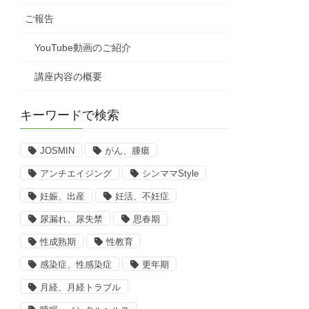
ご報告
YouTube動画のご紹介
講座内容の概要
キーワードで検索
JOSMIN
がん、腫瘍
アンチエイジング
シンママStyle
妊娠、出産
妊活、不妊症
尿漏れ、尿失禁
思春期
性成熟期
性教育
感染症、性感染症
更年期
月経、月経トラブル